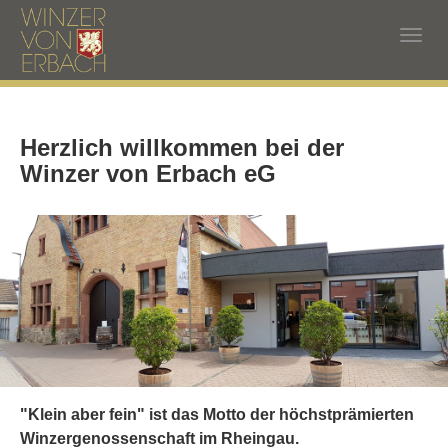
Skip
to
Togg
main
navig
content
Herzlich willkommen bei der
Winzer von Erbach eG
"Klein aber fein" ist das Motto der höchstprämierten
Winzergenossenschaft im Rheingau.